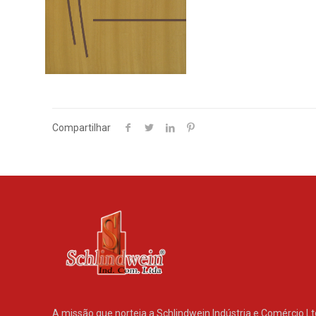
Compartilhar
A missão que norteia a Schlindwein Indústria e Comércio Ltd